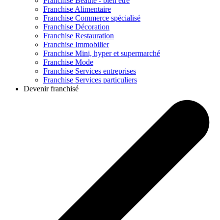
Franchise
Beauté - bien être
Franchise
Alimentaire
Franchise
Commerce spécialisé
Franchise
Décoration
Franchise
Restauration
Franchise
Immobilier
Franchise
Mini, hyper et supermarché
Franchise
Mode
Franchise
Services entreprises
Franchise
Services particuliers
Devenir franchisé