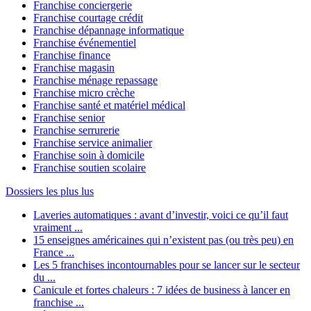
Franchise conciergerie
Franchise courtage crédit
Franchise dépannage informatique
Franchise événementiel
Franchise finance
Franchise magasin
Franchise ménage repassage
Franchise micro crèche
Franchise santé et matériel médical
Franchise senior
Franchise serrurerie
Franchise service animalier
Franchise soin à domicile
Franchise soutien scolaire
Dossiers les plus lus
Laveries automatiques : avant d’investir, voici ce qu’il faut
vraiment ...
15 enseignes américaines qui n’existent pas (ou très peu) en
France ...
Les 5 franchises incontournables pour se lancer sur le secteur
du ...
Canicule et fortes chaleurs : 7 idées de business à lancer en
franchise ...