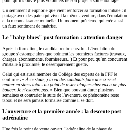
point qu’il s’ouvre plus volontiers de son projet à son entourage.
Un sentiment d’euphorie que vient renforcer sa formation initiale : il
partage avec des pairs qui vivent la même aventure, dans l'émulation
et la reconnaissance mutuelle. Un moment précieux, qui crée aussi
un faux sentiment de maîtrise.
Le "baby blues" post-formation : attention danger
Après la formation, le candidat rentre chez lui. L'émulation du
groupe s’estompe alors que pointent les premières factures (travaux,
charges, abonnements, fournisseurs...) Et pour peu qu’un concurrent
s'installe à proximité, le désemparement guette.
Celui qui est aussi membre du Collège des experts de la FFF le
confirme : «
À ce stade, j’ai vu des candidats faire une crise et
rentrer en stress total - au point de rester bloqués chez eux à ne plus
bouger. Je n’exagère pas.
» Bien que pouvant durer plusieurs
semaines et contrarier la suite de l’aventure, ce phénomène reste
tabou et ne sera jamais formalisé comme il se doit.
L'ouverture et la première année : la descente post-
adrénaline
Une fois le point de vente ouvert, l'adrénaline de la phase de