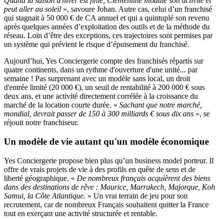
Quand la saison d'hiver est finie, Clémentine module son activité et
peut aller au soleil
», savoure Johan. Autre cas, celui d’un franchisé
qui stagnait à 50 000 € de CA annuel et qui a quintuplé son revenu
après quelques années d’exploitation des outils et de la méthode du
réseau. Loin d’être des exceptions, ces trajectoires sont permises par
un système qui prévient le risque d’épuisement du franchisé.
Aujourd’hui, Yes Conciergerie compte des franchisés répartis sur
quatre continents, dans un rythme d'ouverture d'une unité... par
semaine ! Pas surprenant avec un modèle sans local, un droit
d'entrée limité (20 000 €), un seuil de rentabilité à 200 000 € sous
deux ans, et une activité directement corrélée à la croissance du
marché de la location courte durée. «
Sachant que notre marché,
mondial, devrait passer de 150 à 300 milliards € sous dix ans
», se
réjouit notre franchiseur.
Un modèle de vie autant qu'un modèle économique
Yes Conciergerie propose bien plus qu’un business model porteur. Il
offre de vrais projets de vie à des profils en quête de sens et de
liberté géographique. «
De nombreux français acquièrent des biens
dans des destinations de rêve : Maurice, Marrakech, Majorque, Koh
Samui, la Côte Atlantique.
» Un vrai terrain de jeu pour son
recrutement, car de nombreux Français souhaitent quitter la France
tout en exerçant une activité structurée et rentable.