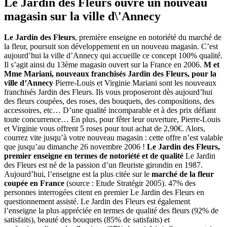
Le Jardin des Fleurs ouvre un nouveau
magasin sur la ville d\'Annecy
Le Jardin des Fleurs
, première enseigne en notoriété du marché de
la fleur, poursuit son développement en un nouveau magasin. C’est
aujourd’hui la ville d’Annecy qui accueille ce concept 100% qualité.
Il s’agit ainsi du 13ème magasin ouvert sur la France en 2006.
M et
Mme Mariani, nouveaux franchisés Jardin des Fleurs, pour la
ville d’Annecy
Pierre-Louis et Virginie Mariani sont les nouveaux
franchisés Jardin des Fleurs. Ils vous proposeront dès aujourd’hui
des fleurs coupées, des roses, des bouquets, des compositions, des
accessoires, etc… D’une qualité incomparable et à des prix défiant
toute concurrence… En plus, pour fêter leur ouverture, Pierre-Louis
et Virginie vous offrent 5 roses pour tout achat de 2,90€. Alors,
courrez vite jusqu’à votre nouveau magasin : cette offre n’est valable
que jusqu’au dimanche 26 novembre 2006 !
Le Jardin des Fleurs,
premier enseigne en termes de notoriété et de qualité
Le Jardin
des Fleurs est né de la passion d’un fleuriste girondin en 1987.
Aujourd’hui, l’enseigne est la plus citée sur le
marché de la fleur
coupée en France
(source : Etude Stratégir 2005). 47% des
personnes interrogées citent en premier Le Jardin des Fleurs en
questionnement assisté. Le Jardin des Fleurs est également
l’enseigne la plus appréciée en termes de qualité des fleurs (92% de
satisfaits), beauté des bouquets (85% de satisfaits) et