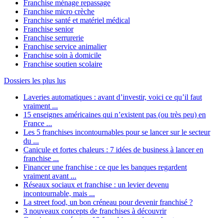
Franchise ménage repassage
Franchise micro crèche
Franchise santé et matériel médical
Franchise senior
Franchise serrurerie
Franchise service animalier
Franchise soin à domicile
Franchise soutien scolaire
Dossiers les plus lus
Laveries automatiques : avant d’investir, voici ce qu’il faut
vraiment ...
15 enseignes américaines qui n’existent pas (ou très peu) en
France ...
Les 5 franchises incontournables pour se lancer sur le secteur
du ...
Canicule et fortes chaleurs : 7 idées de business à lancer en
franchise ...
Financer une franchise : ce que les banques regardent
vraiment avant ...
Réseaux sociaux et franchise : un levier devenu
incontournable, mais ...
La street food, un bon créneau pour devenir franchisé ?
3 nouveaux concepts de franchises à découvrir