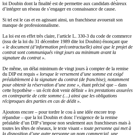
loi Doubin dont la finalité est de permettre aux candidats désireux
d’intégrer un réseau de s’engager en connaissance de cause.
Si tel est le cas et en agissant ainsi, un franchiseur avouerait son
manque de professionnalisme.
La loi est en effet très claire, l’article L. 330-3 du code de commerce
(issu de la loi du 31 décembre 1989 dite loi Doubin) énonçant que
« le document (d’information précontractuelle) ainsi que le projet de
contrat sont communiqués vingt jours au minimum avant la
signature du contrat »
.
De même, un délai minimum de vingt jours à compter de la remise
du DIP est requis
« lorsque le versement d’une somme est exigé
préalablement à la signature du contrat (de franchise), notamment
pour obtenir la réservation d’une zone »,
étant précisé que – dans
cette hypothèse – un écrit doit venir définir
« les prestations assurées
en contrepartie de cette somme (…) ainsi que les obligations
réciproques des parties en cas de dédit »
.
Ajoutons encore – pour tordre le cou à une idée encore trop
répandue – que la loi Doubin et donc l’exigence de la remise
préalable d’un DIP s’impose non seulement aux franchiseurs mais à
toutes les têtes de réseaux, le texte visant
« toute personne qui met à
la disposition d’une autre personne un nom commercial, une