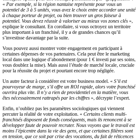
«
Par exemple, si la région nantaise représente pour vous un
potentiel de 3 à 5 unités, vous avez le choix entre accorder une unité
à chaque porteur de projet, ou bien trouver un gros faiseur à
potentiel. Vous devez réussir à valoriser au mieux vos zones clés
»,
explique le consultant. En corollaire, si vous octroyez un territoire
plus important à un franchisé, il y a de grandes chances qu’il
s’investisse davantage par la suite.
Vous pouvez aussi montrer votre engagement en participant à
certaines dépenses de vos partenaires. Cela peut être le marketing
local dans une logique d’abondement (pour 1 € investi par ses soins,
vous doublez la mise). Mais aussi l’étude de marché locale, cruciale
pour la réussite du projet et pourtant encore trop négligée.
Un autre facteur à considérer est votre business model. «
S’il est
pourvoyeur de marge, s’il offre un ROI rapide, alors votre franchisé
ouvrira plus vite. Il n’y a rien de providentiel en la matière, vous
êtes nécessairement rattrapés par les chiffres
», décrypte l’expert.
Enfin, n’oubliez pas les paramètres sociologiques qui viennent
percuter la réalité de votre exploitation. «
Certains clients multi-
franchisés disposent de fonds conséquents, mais ils renoncent à se
développer faute de pouvoir recruter. Nous voyons que le travail est
moins l’épicentre dans la vie des gens, et que certaines filières sont
en tension, que ce soit par crise des vocations, du fait de réticences