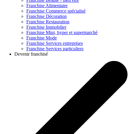
Franchise
Beauté - bien être
Franchise
Alimentaire
Franchise
Commerce spécialisé
Franchise
Décoration
Franchise
Restauration
Franchise
Immobilier
Franchise
Mini, hyper et supermarché
Franchise
Mode
Franchise
Services entreprises
Franchise
Services particuliers
Devenir franchisé