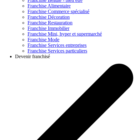
Franchise
Beauté - bien être
Franchise
Alimentaire
Franchise
Commerce spécialisé
Franchise
Décoration
Franchise
Restauration
Franchise
Immobilier
Franchise
Mini, hyper et supermarché
Franchise
Mode
Franchise
Services entreprises
Franchise
Services particuliers
Devenir franchisé