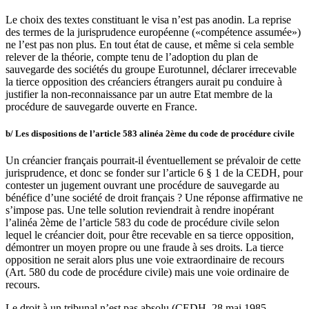
Le choix des textes constituant le visa n’est pas anodin. La reprise
des termes de la jurisprudence européenne («compétence assumée»)
ne l’est pas non plus. En tout état de cause, et même si cela semble
relever de la théorie, compte tenu de l’adoption du plan de
sauvegarde des sociétés du groupe Eurotunnel, déclarer irrecevable
la tierce opposition des créanciers étrangers aurait pu conduire à
justifier la non-reconnaissance par un autre Etat membre de la
procédure de sauvegarde ouverte en France.
b/ Les dispositions de l’article 583 alinéa 2ème du code de procédure civile
Un créancier français pourrait-il éventuellement se prévaloir de cette
jurisprudence, et donc se fonder sur l’article 6 § 1 de la CEDH, pour
contester un jugement ouvrant une procédure de sauvegarde au
bénéfice d’une société de droit français ? Une réponse affirmative ne
s’impose pas. Une telle solution reviendrait à rendre inopérant
l’alinéa 2ème de l’article 583 du code de procédure civile selon
lequel le créancier doit, pour être recevable en sa tierce opposition,
démontrer un moyen propre ou une fraude à ses droits. La tierce
opposition ne serait alors plus une voie extraordinaire de recours
(Art. 580 du code de procédure civile) mais une voie ordinaire de
recours.
Le droit à un tribunal n’est pas absolu (CEDH, 28 mai 1985,