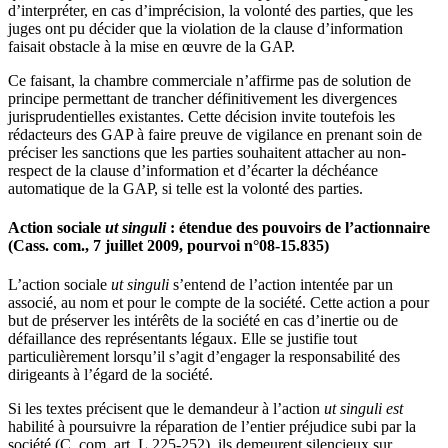
d’interpréter, en cas d’imprécision, la volonté des parties, que les
juges ont pu décider que la violation de la clause d’information
faisait obstacle à la mise en œuvre de la GAP.
Ce faisant, la chambre commerciale n’affirme pas de solution de
principe permettant de trancher définitivement les divergences
jurisprudentielles existantes. Cette décision invite toutefois les
rédacteurs des GAP à faire preuve de vigilance en prenant soin de
préciser les sanctions que les parties souhaitent attacher au non-
respect de la clause d’information et d’écarter la déchéance
automatique de la GAP, si telle est la volonté des parties.
Action sociale
ut singuli
: étendue des pouvoirs de l’actionnaire
(Cass. com., 7 juillet 2009, pourvoi n°08-15.835)
L’action sociale
ut singuli
s’entend de l’action intentée par un
associé, au nom et pour le compte de la société. Cette action a pour
but de préserver les intérêts de la société en cas d’inertie ou de
défaillance des représentants légaux. Elle se justifie tout
particulièrement lorsqu’il s’agit d’engager la responsabilité des
dirigeants à l’égard de la société.
Si les textes précisent que le demandeur à l’action
ut singuli est
habilité à poursuivre la réparation de l’entier préjudice subi par la
société (C. com, art. L.225-252), ils demeurent silencieux sur