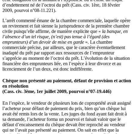
d’endettement né de l’octroi du prêt (Cass. civ. 1ère, 18 février
2009, pourvoi n°08-11.221).
L’arrêt commenté émane de la chambre commerciale, laquelle opère
un revirement et fait sienne la jurisprudence de la première chambre
civile puisqu’elle affirme, de manière explicite que «
la banque, en
l’absence d’un tel risque, (n’est) pas tenue à l’égard (des
emprunteurs) d’un devoir de mise en garde
». La chambre
commerciale précise, par ailleurs, que le caractère éventuellement
inadapté du prêt par rapport aux ressources de l’emprunteur
s’apprécie au moment de l’octroi du prêt. L’évolution de la situation
financière des emprunteurs liée, en l’espèce à leur divorce et au
licenciement de l’un deux, est donc indifférente.
Chèque non présenté au paiement, défaut de provision et action
en résolution
(Cass. civ. 3ème, 1er juillet 2009, pourvoi n°07-19.446)
En l’espèce, le vendeur de plusieurs lots de copropriété avait assigné
l’acheteur pour défaut de paiement du prix, bien qu’un chèque lui
avait été remis lors de la vente. Les juges du fond ayant fait droit à
sa demande, l’acheteur forma un pourvoi et faisait valoir que le
défaut d’encaissement du chèque devait être reproché au vendeur
qui ne l’avait pas présenté au paiement. On sait en effet que la