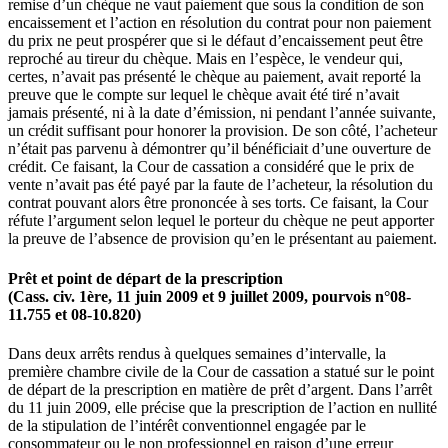
remise d’un chèque ne vaut paiement que sous la condition de son
encaissement et l’action en résolution du contrat pour non paiement
du prix ne peut prospérer que si le défaut d’encaissement peut être
reproché au tireur du chèque. Mais en l’espèce, le vendeur qui,
certes, n’avait pas présenté le chèque au paiement, avait reporté la
preuve que le compte sur lequel le chèque avait été tiré n’avait
jamais présenté, ni à la date d’émission, ni pendant l’année suivante,
un crédit suffisant pour honorer la provision. De son côté, l’acheteur
n’était pas parvenu à démontrer qu’il bénéficiait d’une ouverture de
crédit. Ce faisant, la Cour de cassation a considéré que le prix de
vente n’avait pas été payé par la faute de l’acheteur, la résolution du
contrat pouvant alors être prononcée à ses torts. Ce faisant, la Cour
réfute l’argument selon lequel le porteur du chèque ne peut apporter
la preuve de l’absence de provision qu’en le présentant au paiement.
Prêt et point de départ de la prescription
(Cass. civ. 1ère, 11 juin 2009 et 9 juillet 2009, pourvois n°08-
11.755 et 08-10.820)
Dans deux arrêts rendus à quelques semaines d’intervalle, la
première chambre civile de la Cour de cassation a statué sur le point
de départ de la prescription en matière de prêt d’argent. Dans l’arrêt
du 11 juin 2009, elle précise que la prescription de l’action en nullité
de la stipulation de l’intérêt conventionnel engagée par le
consommateur ou le non professionnel en raison d’une erreur