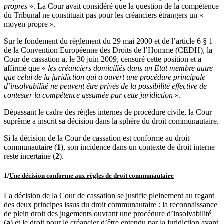
propres
». La Cour avait considéré que la question de la compétence
du Tribunal ne constituait pas pour les créanciers étrangers un «
moyen propre ».
Sur le fondement du règlement du 29 mai 2000 et de l’article 6 § 1
de la Convention Européenne des Droits de l’Homme (CEDH), la
Cour de cassation a, le 30 juin 2009, censuré cette position et a
affirmé que «
les créanciers domiciliés dans un Etat membre autre
que celui de la juridiction qui a ouvert une procédure principale
d’insolvabilité ne peuvent être privés de la possibilité effective de
contester la compétence assumée par cette juridiction
».
Dépassant le cadre des règles internes de procédure civile, la Cour
suprême a inscrit sa décision dans la sphère du droit communautaire.
Si la décision de la Cour de cassation est conforme au droit
communautaire (
1
), son incidence dans un contexte de droit interne
reste incertaine (
2
).
1/
Une décision conforme aux règles de droit communautaire
La décision de la Cour de cassation se justifie pleinement au regard
des deux principes issus du droit communautaire : la reconnaissance
de plein droit des jugements ouvrant une procédure d’insolvabilité
(
a
) et le droit pour le créancier d’être entendu par la juridiction ayant