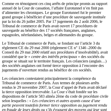
Comme en témoignent ces cinq arrêts de principe promis au rapport
annuel de la Cour de cassation, l’affaire Eurotunnel n’en finit pas
d’alimenter les chroniques. Le groupe Eurotunnel fut le premier
grand groupe à bénéficier d’une procédure de sauvegarde instituée
par la loi du 26 juillet 2005. Par 17 jugements du 2 août 2006, le
Tribunal de commerce de Paris avait ouvert 17 procédures de
sauvegarde au bénéfice des 17 sociétés françaises, anglaises,
espagnoles, néerlandaises, belges et allemandes du groupe.
Le Tribunal de commerce de Paris, se fondant sur l’article 3 du
règlement CE du 29 mai 2000 (règlement CE n° 1346 -2000 du
Conseil du 29 mai 2000 relatif aux procédures d’insolvabilité), avait
considéré que le «
centre des intérêts principaux
» des sociétés du
groupe se situait sur le territoire français. Les créanciers (anglais…)
des sociétés anglaises ont formé tierce opposition à l’encontre des
jugements d’ouverture rendus au bénéfice de ces sociétés.
Les créanciers contestaient principalement la compétence du
Tribunal de commerce de Paris. Aux termes de plusieurs arrêts
rendus le 29 novembre 2007, la Cour d’appel de Paris avait déclaré
la tierce opposition irrecevable. La Cour s’était fondée sur les
dispositions de l’article 583 alinéa 2ème du code de procédure civile
selon lesquelles : «
Les créanciers et autres ayants cause d’une
partie peuvent toutefois former tierce opposition au jugement rendu
en fraude de leurs droits ou s’ils évoquent des moyens qui leur sont