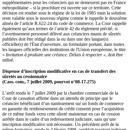
supplémentaires pour les créanciers qui ne demeurent pas en France
métropolitaine – si la procédure est ouverte sur ce territoire. Cette
décision est rendue sous le régime de la loi de 1985 mais la solution
reste valable sous le nouveau régime comme le rappelle le deuxième
alinéa de l’article R.622-24 du code de commerce. La Cour rappelle
également qu’aux termes de l’article 42 du règlement précité, si
l’avertissement personnel délivré aux créanciers munis de sûretés
publiées doit être rédigé dans la ou dans une des langue(s)
officielle(s) de l'État d'ouverture, un formulaire portant, dans toutes
les langues officielles des institutions de l'Union européenne, le titre
«
Invitation à produire une créance. Délais à respecter »
, doit être
utilisé.
Dispense d’inscription modificative en cas de transfert des
sûretés au cessionnaire
(Cass. com., 7 juillet 2009, pourvoi n°08-17.275)
L’arrêt rendu le 7 juillet 2009 par la chambre commerciale de la
Cour de cassation affirme dans un attendu de principe que le
créancier bénéficiant d’un nantissement sur un fonds de commerce
en garantie du remboursement du crédit consenti pour l’acquisition
de ce même fonds verra cette sûreté maintenue en cas de cession
arrêtée dans le cadre d’un redressement judiciaire, sans qu’une
inscription modificative soit nécessaire. Un précédent arrêt de la
même formation, rendu le 3 février 1998, semblait pourtant indiquer