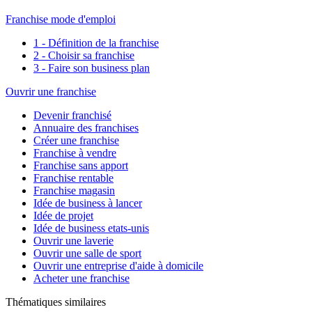
Franchise mode d'emploi
1 - Définition de la franchise
2 - Choisir sa franchise
3 - Faire son business plan
Ouvrir une franchise
Devenir franchisé
Annuaire des franchises
Créer une franchise
Franchise à vendre
Franchise sans apport
Franchise rentable
Franchise magasin
Idée de business à lancer
Idée de projet
Idée de business etats-unis
Ouvrir une laverie
Ouvrir une salle de sport
Ouvrir une entreprise d'aide à domicile
Acheter une franchise
Thématiques similaires