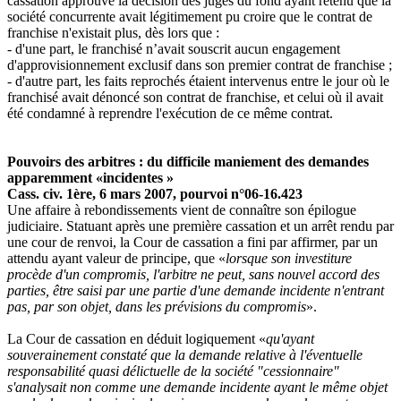
cassation approuve la décision des juges du fond ayant retenu que la
société concurrente avait légitimement pu croire que le contrat de
franchise n'existait plus, dès lors que :
- d'une part, le franchisé n’avait souscrit aucun engagement
d'approvisionnement exclusif dans son premier contrat de franchise ;
- d'autre part, les faits reprochés étaient intervenus entre le jour où le
franchisé avait dénoncé son contrat de franchise, et celui où il avait
été condamné à reprendre l'exécution de ce même contrat.
Pouvoirs des arbitres : du difficile maniement des demandes
apparemment «incidentes »
Cass. civ. 1ère, 6 mars 2007, pourvoi n°06-16.423
Une affaire à rebondissements vient de connaître son épilogue
judiciaire. Statuant après une première cassation et un arrêt rendu par
une cour de renvoi, la Cour de cassation a fini par affirmer, par un
attendu ayant valeur de principe, que «
lorsque son investiture
procède d'un compromis, l'arbitre ne peut, sans nouvel accord des
parties, être saisi par une partie d'une demande incidente n'entrant
pas, par son objet, dans les prévisions du compromis
».
La Cour de cassation en déduit logiquement «
qu'ayant
souverainement constaté que la demande relative à l'éventuelle
responsabilité quasi délictuelle de la société "cessionnaire"
s'analysait non comme une demande incidente ayant le même objet