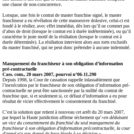
une clause de non-concurrence.
Lorsque, une fois le contrat de master franchise signé, le master
franchiseur a eu révélation de cette manoeuvre dolosive, celui-ci est
fondé à le résilier, avec effet immédiat, dès lors qu’il ne commet pas
d’abus de droit (lorsque le contrat est à durée indéterminée), ou qu’il
caractérise le juste motif de la résiliation (lorsque le contrat est à
durée déterminée). La résiliation intervient alors aux torts exclusifs
du master franchisé, qui ne peut donc prétendre à aucune indemnité.
Manquement du franchiseur à son obligation d’information
pré-contractuelle
Cass. com., 20 mars 2007, pourvoi n°06-11.290
Depuis 1998, la Cour de cassation rappelle inlassablement que
l’inexécution par le franchiseur de son obligation d’information pré-
contractuelle ne peut être sanctionnée par la nullité du contrat de
franchise que, si et seulement si, ce défaut d’information a eu pour
résultat de vicier effectivement le consentement du franchisé.
C’est la solution que retient à nouveau cet arrêt du 20 mars 2007,
par lequel la Haute juridiction affirme sèchement qu’«
en déduisant
un vice du consentement du franchisé du seul manquement du
franchiseur à son obligation d'information précontractuelle, la cour
d'appel n'a pas donné de base légale à sa décision
».