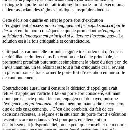
distingué le «porte-fort de ratification» du «porte-fort d’exécution»,
en leur associant des régimes juridiques jusqu’alors inédits.
Cette décision qualifie en effet le porte-fort d’exécution
d’engagement «
accessoire à l’engagement principal souscrit par le
tiers
» et en tire pour conséquence que le promettant «
s’engage à
satisfaire à l’engagement principal si le tiers ne l’exécute pas
». La
solution est à la fois critiquable et contradictoire.
Critiquable, car une telle formule suggère très fortement qu’en cas
de défaillance du tiers dans l’exécution de la dette principale, le
promettant prendrait purement et simplement la place du tiers ; or, de
l’avis unanime, un tel résultat est tout à fait critiquable car il revient
ni plus ni moins à transformer le porte-fort d’exécution en une sorte
de cautionnement.
Contradictoire aussi, car il censure la décision d’appel qui avait
refusé d’appliquer l’article 1326 au porte-fort considéré, estimant
donc que cet acte portait bien un engagement de payer, puisque
l’exigence,
ad probationem
, d’une mention manuscrite ne concerne
que de tels engagements… C’est dire combien, du fait de ces
décisions récentes, le régime et la situation du porte-fort d’exécution
restent encore incertains. C’est pourquoi, en attendant un
éclaircissement jurisprudentiel, on ne peut que conseiller de recourir
avec une certaine prudence au porte-fort d’exécution ; à tout le