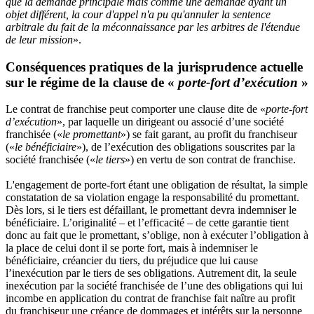
que la demande principale mais comme une demande ayant un
objet différent, la cour d'appel n'a pu qu'annuler la sentence
arbitrale du fait de la méconnaissance par les arbitres de l'étendue
de leur mission
».
Conséquences pratiques de la jurisprudence actuelle
sur le régime de la clause de «
porte-fort d’exécution
»
Le contrat de franchise peut comporter une clause dite de «
porte-fort
d’exécution
», par laquelle un dirigeant ou associé d’une société
franchisée («
le promettant
») se fait garant, au profit du franchiseur
(«
le bénéficiaire
»), de l’exécution des obligations souscrites par la
société franchisée («
le tiers
») en vertu de son contrat de franchise.
L'engagement de porte-fort étant une obligation de résultat, la simple
constatation de sa violation engage la responsabilité du promettant.
Dès lors, si le tiers est défaillant, le promettant devra indemniser le
bénéficiaire. L’originalité – et l’efficacité – de cette garantie tient
donc au fait que le promettant, s’oblige, non à exécuter l’obligation à
la place de celui dont il se porte fort, mais à indemniser le
bénéficiaire, créancier du tiers, du préjudice que lui cause
l’inexécution par le tiers de ses obligations. Autrement dit, la seule
inexécution par la société franchisée de l’une des obligations qui lui
incombe en application du contrat de franchise fait naître au profit
du franchiseur une créance de dommages et intérêts sur la personne