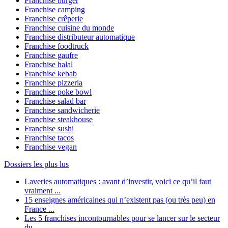
Franchise burger
Franchise camping
Franchise crêperie
Franchise cuisine du monde
Franchise distributeur automatique
Franchise foodtruck
Franchise gaufre
Franchise halal
Franchise kebab
Franchise pizzeria
Franchise poke bowl
Franchise salad bar
Franchise sandwicherie
Franchise steakhouse
Franchise sushi
Franchise tacos
Franchise vegan
Dossiers les plus lus
Laveries automatiques : avant d’investir, voici ce qu’il faut
vraiment ...
15 enseignes américaines qui n’existent pas (ou très peu) en
France ...
Les 5 franchises incontournables pour se lancer sur le secteur
du ...