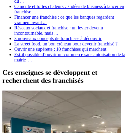
du ...
Canicule et fortes chaleurs : 7 idées de business à lancer en
franchise ...
Financer une franchise : ce que les banques regardent
vraiment avant ...
Réseaux sociaux et franchise : un levier devenu
incontournable, mais ...
3 nouveaux concepts de franchises à découvrir
La street food, un bon créneau pour devenir franchisé ?
Ouvrir une supérette : 10 franchises qui marchent
Est-il possible d’ouvrir un commerce sans autorisation de la
mairie ...
Ces enseignes se développent et
recherchent des franchisés