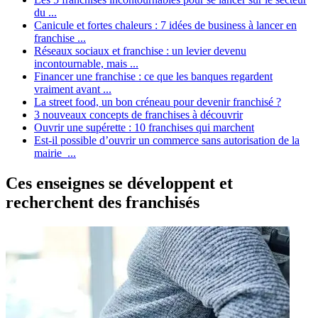
du ...
Canicule et fortes chaleurs : 7 idées de business à lancer en
franchise ...
Réseaux sociaux et franchise : un levier devenu
incontournable, mais ...
Financer une franchise : ce que les banques regardent
vraiment avant ...
La street food, un bon créneau pour devenir franchisé ?
3 nouveaux concepts de franchises à découvrir
Ouvrir une supérette : 10 franchises qui marchent
Est-il possible d’ouvrir un commerce sans autorisation de la
mairie ...
Ces enseignes se développent et
recherchent des franchisés