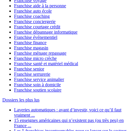
Franchise voyage
Franchise aide à la personne
Franchise auto école
Franchise coaching
Franchise conciergerie
Franchise courtage crédit
Franchise dépannage informatique
Franchise événementiel
Franchise finance
Franchise magasin
Franchise ménage repassage
Franchise micro crèche
Franchise santé et matériel médical
Franchise senior
Franchise serrurerie
Franchise service animalier
Franchise soin à domicile
Franchise soutien scolaire
Dossiers les plus lus
Laveries automatiques : avant d’investir, voici ce qu’il faut
vraiment ...
15 enseignes américaines qui n’existent pas (ou très peu) en
France ...
Les 5 franchises incontournables pour se lancer sur le secteur