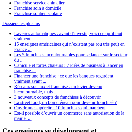
Franchise service animalier
Franchise soin à domicile
Franchise soutien scolaire
Dossiers les plus lus
Laveries automatiques : avant d’investir, voici ce qu’il faut
vraiment ...
15 enseignes américaines qui n’existent pas (ou très peu) en
France ...
Les 5 franchises incontournables pour se lancer sur le secteur
du ...
Canicule et fortes chaleurs : 7 idées de business à lancer en
franchise ...
Financer une franchise : ce que les banques regardent
vraiment avant ...
Réseaux sociaux et franchise : un levier devenu
incontournable, mais ...
3 nouveaux concepts de franchises à découvrir
La street food, un bon créneau pour devenir franchisé ?
Ouvrir une supérette : 10 franchises qui marchent
Est-il possible d’ouvrir un commerce sans autorisation de la
mairie ...
Ces enseignes se développent et