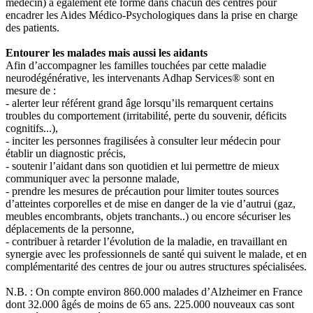
médecin) a également été formé dans chacun des centres pour
encadrer les Aides Médico-Psychologiques dans la prise en charge
des patients.
Entourer les malades mais aussi les aidants
Afin d’accompagner les familles touchées par cette maladie
neurodégénérative, les intervenants Adhap Services® sont en
mesure de :
- alerter leur référent grand âge lorsqu’ils remarquent certains
troubles du comportement (irritabilité, perte du souvenir, déficits
cognitifs...),
- inciter les personnes fragilisées à consulter leur médecin pour
établir un diagnostic précis,
- soutenir l’aidant dans son quotidien et lui permettre de mieux
communiquer avec la personne malade,
- prendre les mesures de précaution pour limiter toutes sources
d’atteintes corporelles et de mise en danger de la vie d’autrui (gaz,
meubles encombrants, objets tranchants..) ou encore sécuriser les
déplacements de la personne,
- contribuer à retarder l’évolution de la maladie, en travaillant en
synergie avec les professionnels de santé qui suivent le malade, et en
complémentarité des centres de jour ou autres structures spécialisées.
N.B. : On compte environ 860.000 malades d’Alzheimer en France
dont 32.000 âgés de moins de 65 ans. 225.000 nouveaux cas sont