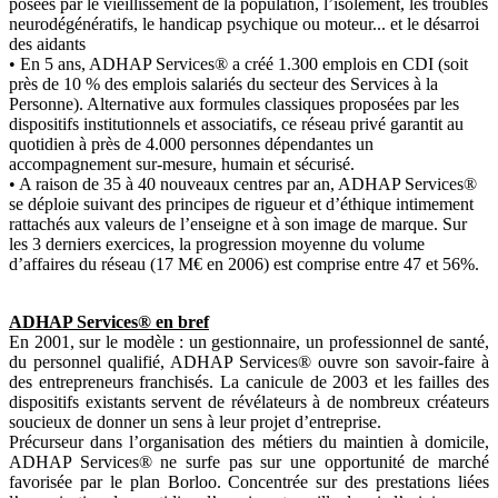
posées par le vieillissement de la population, l’isolement, les troubles
neurodégénératifs, le handicap psychique ou moteur... et le désarroi
des aidants
• En 5 ans, ADHAP Services® a créé 1.300 emplois en CDI (soit
près de 10 % des emplois salariés du secteur des Services à la
Personne). Alternative aux formules classiques proposées par les
dispositifs institutionnels et associatifs, ce réseau privé garantit au
quotidien à près de 4.000 personnes dépendantes un
accompagnement sur-mesure, humain et sécurisé.
• A raison de 35 à 40 nouveaux centres par an, ADHAP Services®
se déploie suivant des principes de rigueur et d’éthique intimement
rattachés aux valeurs de l’enseigne et à son image de marque. Sur
les 3 derniers exercices, la progression moyenne du volume
d’affaires du réseau (17 M€ en 2006) est comprise entre 47 et 56%.
ADHAP Services® en bref
En 2001, sur le modèle : un gestionnaire, un professionnel de santé,
du personnel qualifié, ADHAP Services® ouvre son savoir-faire à
des entrepreneurs franchisés. La canicule de 2003 et les failles des
dispositifs existants servent de révélateurs à de nombreux créateurs
soucieux de donner un sens à leur projet d’entreprise.
Précurseur dans l’organisation des métiers du maintien à domicile,
ADHAP Services® ne surfe pas sur une opportunité de marché
favorisée par le plan Borloo. Concentrée sur des prestations liées