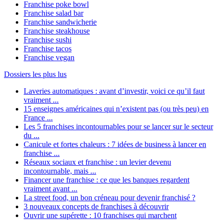
Franchise poke bowl
Franchise salad bar
Franchise sandwicherie
Franchise steakhouse
Franchise sushi
Franchise tacos
Franchise vegan
Dossiers les plus lus
Laveries automatiques : avant d’investir, voici ce qu’il faut
vraiment ...
15 enseignes américaines qui n’existent pas (ou très peu) en
France ...
Les 5 franchises incontournables pour se lancer sur le secteur
du ...
Canicule et fortes chaleurs : 7 idées de business à lancer en
franchise ...
Réseaux sociaux et franchise : un levier devenu
incontournable, mais ...
Financer une franchise : ce que les banques regardent
vraiment avant ...
La street food, un bon créneau pour devenir franchisé ?
3 nouveaux concepts de franchises à découvrir
Ouvrir une supérette : 10 franchises qui marchent