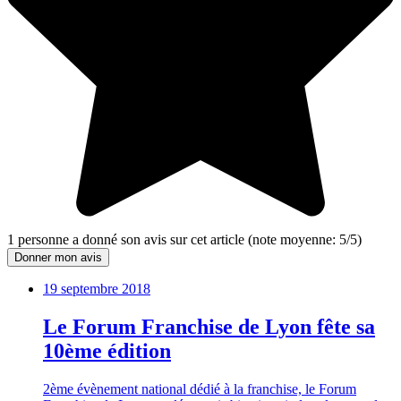
1
personne a donné son
avis sur cet article
(note moyenne:
5
/
5
)
Donner mon avis
19 septembre 2018
Le Forum Franchise de Lyon fête sa
10ème édition
2ème évènement national dédié à la franchise, le Forum