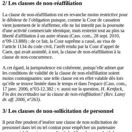
2/ Les clauses de non-réaffiliation
La clause de non-réaffiliation est en revanche moins restrictive pour
le débiteur de l’obligation puisque, comme la Cour de cassation
vient justement de le réaffirmer, elle ne lui interdit pas la poursuite
d'une activité commerciale identique, mais restreint tout au plus sa
liberté d'affiliation à un autre réseau (Cass. com., 28 sept. 2010,
n°09-13.888) ; de ce fait, la Cour suprême a cassé, au visa de
l’article 1134 du code civil, l’arrêt rendu par la Cour d’appel de
Caen, qui avait assimilé, à tort, la clause de non-réaffiliation à la
clause de non-concurrence.
A cet égard, la jurisprudence est cohérente, puisqu’elle admet que
les conditions de validité de la clause de non-réaffiliation soient
moins contraignantes: une telle clause est en effet valable dès lors
qu’elle se trouve limitée dans le temps et dans l'espace (Cass. com.,
17 janv. 2006, n°03-12.382 ; v. aussi sur la question,
H. Kenfack,
Fin des incertitudes sur la clause de non-réaffiliation? (Rev. Lamy
dr. aff. 2006, n°263).
3/ Les clauses de non-sollicitation de personnel
Il peut être prudent d’insérer une clause de non-sollicitation de
personnel dans tel ou tel contrat pour empêcher un partenaire