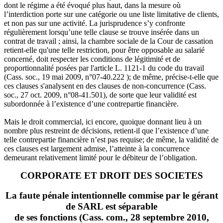
dont le régime a été évoqué plus haut, dans la mesure où
l’interdiction porte sur une catégorie ou une liste limitative de clients,
et non pas sur une activité. La jurisprudence s’y confronte
régulièrement lorsqu’une telle clause se trouve insérée dans un
contrat de travail ; ainsi, la chambre sociale de la Cour de cassation
retient-elle qu'une telle restriction, pour être opposable au salarié
concerné, doit respecter les conditions de légitimité et de
proportionnalité posées par l'article L. 1121-1 du code du travail
(Cass. soc., 19 mai 2009, n°07-40.222 ); de même, précise-t-elle que
ces clauses s'analysent en des clauses de non-concurrence (Cass.
soc., 27 oct. 2009, n°08-41.501), de sorte que leur validité est
subordonnée à l’existence d’une contrepartie financière.
Mais le droit commercial, ici encore, quoique donnant lieu à un
nombre plus restreint de décisions, retient-il que l’existence d’une
telle contrepartie financière n’est pas requise; de même, la validité de
ces clauses est largement admise, l’atteinte à la concurrence
demeurant relativement limité pour le débiteur de l’obligation.
CORPORATE ET DROIT DES SOCIETES
La faute pénale intentionnelle commise par le gérant
de SARL est séparable
de ses fonctions (Cass. com., 28 septembre 2010,