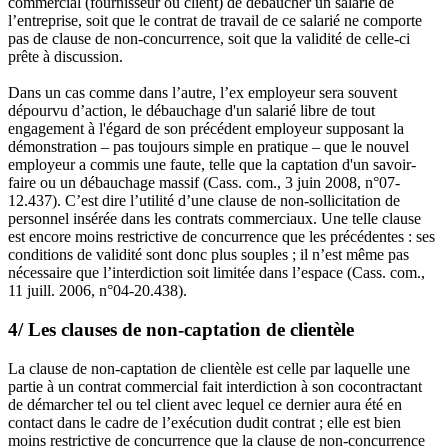
commercial (fournisseur ou client) de débaucher un salarié de
l’entreprise, soit que le contrat de travail de ce salarié ne comporte
pas de clause de non-concurrence, soit que la validité de celle-ci
prête à discussion.
Dans un cas comme dans l’autre, l’ex employeur sera souvent
dépourvu d’action, le débauchage d'un salarié libre de tout
engagement à l'égard de son précédent employeur supposant la
démonstration – pas toujours simple en pratique – que le nouvel
employeur a commis une faute, telle que la captation d'un savoir-
faire ou un débauchage massif (Cass. com., 3 juin 2008, n°07-
12.437). C’est dire l’utilité d’une clause de non-sollicitation de
personnel insérée dans les contrats commerciaux. Une telle clause
est encore moins restrictive de concurrence que les précédentes : ses
conditions de validité sont donc plus souples ; il n’est même pas
nécessaire que l’interdiction soit limitée dans l’espace (Cass. com.,
11 juill. 2006, n°04-20.438).
4/ Les clauses de non-captation de clientèle
La clause de non-captation de clientèle est celle par laquelle une
partie à un contrat commercial fait interdiction à son cocontractant
de démarcher tel ou tel client avec lequel ce dernier aura été en
contact dans le cadre de l’exécution dudit contrat ; elle est bien
moins restrictive de concurrence que la clause de non-concurrence