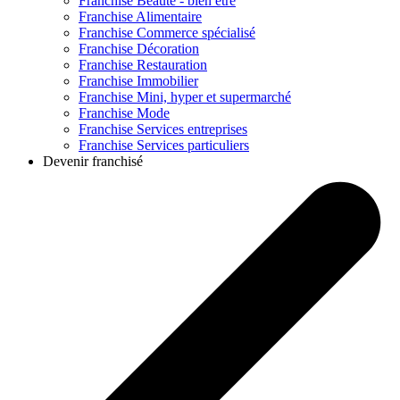
Franchise
Beauté - bien être
Franchise
Alimentaire
Franchise
Commerce spécialisé
Franchise
Décoration
Franchise
Restauration
Franchise
Immobilier
Franchise
Mini, hyper et supermarché
Franchise
Mode
Franchise
Services entreprises
Franchise
Services particuliers
Devenir franchisé