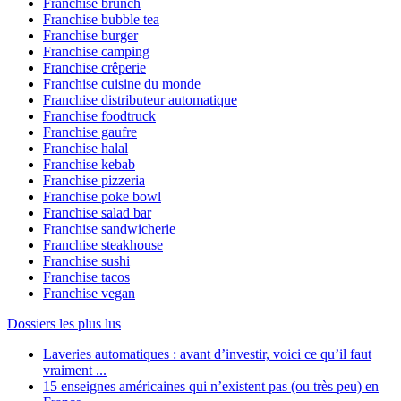
Franchise brunch
Franchise bubble tea
Franchise burger
Franchise camping
Franchise crêperie
Franchise cuisine du monde
Franchise distributeur automatique
Franchise foodtruck
Franchise gaufre
Franchise halal
Franchise kebab
Franchise pizzeria
Franchise poke bowl
Franchise salad bar
Franchise sandwicherie
Franchise steakhouse
Franchise sushi
Franchise tacos
Franchise vegan
Dossiers les plus lus
Laveries automatiques : avant d’investir, voici ce qu’il faut
vraiment ...
15 enseignes américaines qui n’existent pas (ou très peu) en