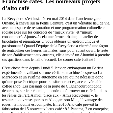
Franchise cafés. Les nouveaux projets
d’alto café
La Recyclerie s’est installée en mai 2014 dans l’ancienne gare
Ornano, à cheval sur la Petite Ceinture, c'est un véritable lieu de vie,
avec un espace de restauration et une programmation culturelle et
sociale axée sur les concepts de "mieux vivre" et "mieux
consommer". Ajoutez à cela une ferme urbaine, un atelier de
bricolages et réparations… vous obtenez un endroit unique et
passionnant ! Quand l’équipe de la Recyclerie a cherché une façon
de rentabiliser ces heures matinales, sans pour autant ouvrir le reste
de son établissement aux aurores, elle a invité un Altomini à prendre
ses quartiers dans le hall d’accueil. Le corner café était né !
C’est chose faite depuis Lundi 5 Janvier, embarquant un Barista
expérimenté travaillant sur une véritable machine à espresso La
Marzocco et un système autonome en eau qui ne nécessite donc
qu’une prise électrique pour transformer cet espace en véritable
coffee shop. Les passants de la porte de Clignancourt ont donc
désormais, sur leur chemin, un endroit où trouver un café fait dans
les règles de l’art. A midi, place aux « Amis Recycleurs », le
restaurant ouvre ses portes et Alto gare son Mini, l’avantage des
roues : la mobilité est complète. En 2015 Alto café prévoit la
fabrication de 15 nouveaux lieux café : 8 à Panama, 3 en entreprise,