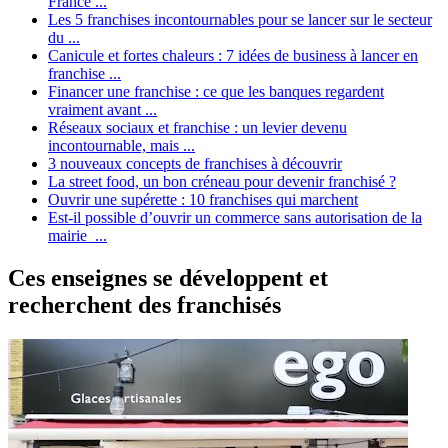
France ...
Les 5 franchises incontournables pour se lancer sur le secteur
du ...
Canicule et fortes chaleurs : 7 idées de business à lancer en
franchise ...
Financer une franchise : ce que les banques regardent
vraiment avant ...
Réseaux sociaux et franchise : un levier devenu
incontournable, mais ...
3 nouveaux concepts de franchises à découvrir
La street food, un bon créneau pour devenir franchisé ?
Ouvrir une supérette : 10 franchises qui marchent
Est-il possible d’ouvrir un commerce sans autorisation de la
mairie ...
Ces enseignes se développent et
recherchent des franchisés