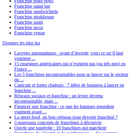
Franchise poke bowl
Franchise salad bar
Franchise sandwicherie
Franchise steakhouse
Franchise sushi
Franchise tacos
Franchise vegan
Dossiers les plus lus
Laveries automatiques : avant d’investir, voici ce qu’il faut
vraiment ...
15 enseignes américaines qui n’existent pas (ou très peu) en
France ...
Les 5 franchises incontournables pour se lancer sur le secteur
du ...
Canicule et fortes chaleurs : 7 idées de business à lancer en
franchise ...
Réseaux sociaux et franchise : un levier devenu
incontournable, mais ...
Financer une franchise : ce que les banques regardent
vraiment avant ...
La street food, un bon créneau pour devenir franchisé ?
3 nouveaux concepts de franchises à découvrir
Ouvrir une supérette : 10 franchises qui marchent