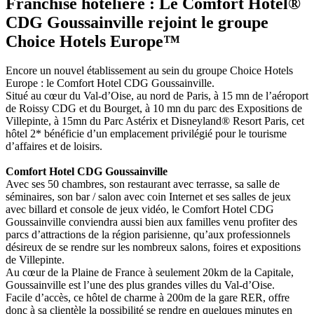
Franchise hôtelière : Le Comfort Hotel®
CDG Goussainville rejoint le groupe
Choice Hotels Europe™
Encore un nouvel établissement au sein du groupe Choice Hotels
Europe : le Comfort Hotel CDG Goussainville.
Situé au cœur du Val-d’Oise, au nord de Paris, à 15 mn de l’aéroport
de Roissy CDG et du Bourget, à 10 mn du parc des Expositions de
Villepinte, à 15mn du Parc Astérix et Disneyland® Resort Paris, cet
hôtel 2* bénéficie d’un emplacement privilégié pour le tourisme
d’affaires et de loisirs.
Comfort Hotel CDG Goussainville
Avec ses 50 chambres, son restaurant avec terrasse, sa salle de
séminaires, son bar / salon avec coin Internet et ses salles de jeux
avec billard et console de jeux vidéo, le Comfort Hotel CDG
Goussainville conviendra aussi bien aux familles venu profiter des
parcs d’attractions de la région parisienne, qu’aux professionnels
désireux de se rendre sur les nombreux salons, foires et expositions
de Villepinte.
Au cœur de la Plaine de France à seulement 20km de la Capitale,
Goussainville est l’une des plus grandes villes du Val-d’Oise.
Facile d’accès, ce hôtel de charme à 200m de la gare RER, offre
donc à sa clientèle la possibilité se rendre en quelques minutes en