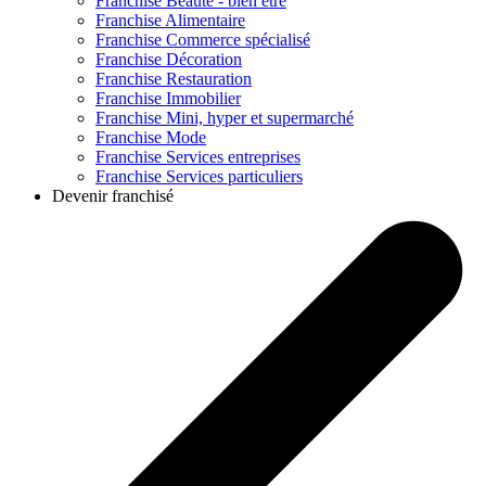
Franchise
Beauté - bien être
Franchise
Alimentaire
Franchise
Commerce spécialisé
Franchise
Décoration
Franchise
Restauration
Franchise
Immobilier
Franchise
Mini, hyper et supermarché
Franchise
Mode
Franchise
Services entreprises
Franchise
Services particuliers
Devenir franchisé