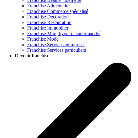
Franchise
Beauté - bien être
Franchise
Alimentaire
Franchise
Commerce spécialisé
Franchise
Décoration
Franchise
Restauration
Franchise
Immobilier
Franchise
Mini, hyper et supermarché
Franchise
Mode
Franchise
Services entreprises
Franchise
Services particuliers
Devenir franchisé