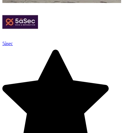
5àsec