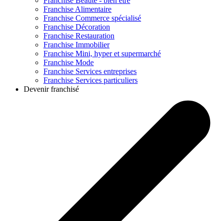
Franchise
Beauté - bien être
Franchise
Alimentaire
Franchise
Commerce spécialisé
Franchise
Décoration
Franchise
Restauration
Franchise
Immobilier
Franchise
Mini, hyper et supermarché
Franchise
Mode
Franchise
Services entreprises
Franchise
Services particuliers
Devenir franchisé