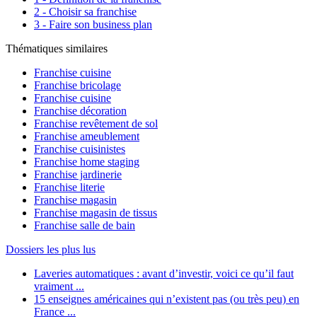
2 - Choisir sa franchise
3 - Faire son business plan
Thématiques similaires
Franchise cuisine
Franchise bricolage
Franchise cuisine
Franchise décoration
Franchise revêtement de sol
Franchise ameublement
Franchise cuisinistes
Franchise home staging
Franchise jardinerie
Franchise literie
Franchise magasin
Franchise magasin de tissus
Franchise salle de bain
Dossiers les plus lus
Laveries automatiques : avant d’investir, voici ce qu’il faut
vraiment ...
15 enseignes américaines qui n’existent pas (ou très peu) en
France ...