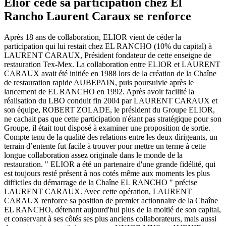
Elior cede sa participation chez El
Rancho Laurent Caraux se renforce
Après 18 ans de collaboration, ELIOR vient de céder la
participation qui lui restait chez EL RANCHO (10% du capital) à
LAURENT CARAUX, Président fondateur de cette enseigne de
restauration Tex-Mex. La collaboration entre ELIOR et LAURENT
CARAUX avait été initiée en 1988 lors de la création de la Chaîne
de restauration rapide AUBEPAIN, puis poursuivie après le
lancement de EL RANCHO en 1992. Après avoir facilité la
réalisation du LBO conduit fin 2004 par LAURENT CARAUX et
son équipe, ROBERT ZOLADE, le président du Groupe ELIOR,
ne cachait pas que cette participation n'étant pas stratégique pour son
Groupe, il était tout disposé à examiner une proposition de sortie.
Compte tenu de la qualité des relations entre les deux dirigeants, un
terrain d’entente fut facile à trouver pour mettre un terme à cette
longue collaboration assez originale dans le monde de la
restauration. " ELIOR a été un partenaire d'une grande fidélité, qui
est toujours resté présent à nos cotés même aux moments les plus
difficiles du démarrage de la Chaîne EL RANCHO " précise
LAURENT CARAUX. Avec cette opération, LAURENT
CARAUX renforce sa position de premier actionnaire de la Chaîne
EL RANCHO, détenant aujourd'hui plus de la moitié de son capital,
et conservant à ses côtés ses plus anciens collaborateurs, mais aussi