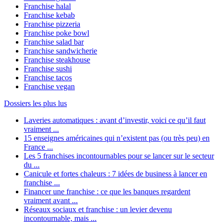
Franchise halal
Franchise kebab
Franchise pizzeria
Franchise poke bowl
Franchise salad bar
Franchise sandwicherie
Franchise steakhouse
Franchise sushi
Franchise tacos
Franchise vegan
Dossiers les plus lus
Laveries automatiques : avant d’investir, voici ce qu’il faut
vraiment ...
15 enseignes américaines qui n’existent pas (ou très peu) en
France ...
Les 5 franchises incontournables pour se lancer sur le secteur
du ...
Canicule et fortes chaleurs : 7 idées de business à lancer en
franchise ...
Financer une franchise : ce que les banques regardent
vraiment avant ...
Réseaux sociaux et franchise : un levier devenu
incontournable, mais ...