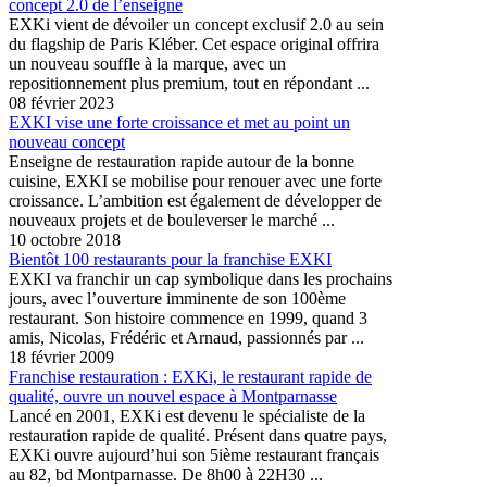
concept 2.0 de l’enseigne
EXKi vient de dévoiler un concept exclusif 2.0 au sein
du flagship de Paris Kléber. Cet espace original offrira
un nouveau souffle à la marque, avec un
repositionnement plus premium, tout en répondant ...
08 février 2023
EXKI vise une forte croissance et met au point un
nouveau concept
Enseigne de restauration rapide autour de la bonne
cuisine, EXKI se mobilise pour renouer avec une forte
croissance. L’ambition est également de développer de
nouveaux projets et de bouleverser le marché ...
10 octobre 2018
Bientôt 100 restaurants pour la franchise EXKI
EXKI va franchir un cap symbolique dans les prochains
jours, avec l’ouverture imminente de son 100ème
restaurant. Son histoire commence en 1999, quand 3
amis, Nicolas, Frédéric et Arnaud, passionnés par ...
18 février 2009
Franchise restauration : EXKi, le restaurant rapide de
qualité, ouvre un nouvel espace à Montparnasse
Lancé en 2001, EXKi est devenu le spécialiste de la
restauration rapide de qualité. Présent dans quatre pays,
EXKi ouvre aujourd’hui son 5ième restaurant français
au 82, bd Montparnasse. De 8h00 à 22H30 ...