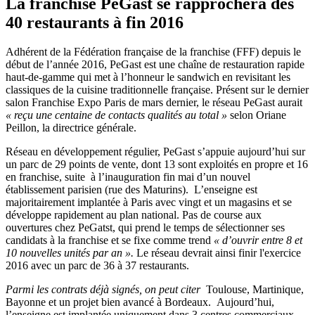
La franchise PeGast se rapprochera des
40 restaurants à fin 2016
Adhérent de la Fédération française de la franchise (FFF) depuis le
début de l’année 2016, PeGast est une chaîne de restauration rapide
haut-de-gamme qui met à l’honneur le sandwich en revisitant les
classiques de la cuisine traditionnelle française. Présent sur le dernier
salon Franchise Expo Paris de mars dernier, le réseau PeGast aurait
« reçu une centaine de contacts qualités au total »
selon Oriane
Peillon, la directrice générale.
Réseau en développement régulier, PeGast s’appuie aujourd’hui sur
un parc de 29 points de vente, dont 13 sont exploités en propre et 16
en franchise, suite à l’inauguration fin mai d’un nouvel
établissement parisien (rue des Maturins). L’enseigne est
majoritairement implantée à Paris avec vingt et un magasins et se
développe rapidement au plan national. Pas de course aux
ouvertures chez PeGatst, qui prend le temps de sélectionner ses
candidats à la franchise et se fixe comme trend
« d’ouvrir entre 8 et
10 nouvelles unités par an ».
Le réseau devrait ainsi finir l'exercice
2016 avec un parc de 36 à 37 restaurants.
Parmi les contrats déjà signés, on peut citer
Toulouse, Martinique,
Bayonne et un projet bien avancé à Bordeaux. Aujourd’hui,
l’enseigne est implantée uniquement dans 3 centres commerciaux