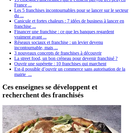
France ...
Les 5 franchises incontournables pour se lancer sur le secteur
du ...
Canicule et fortes chaleurs : 7 idées de business à lancer en
franchise ...
Financer une franchise : ce que les banques regardent
vraiment avant ...
Réseaux sociaux et franchise : un levier devenu
incontournable, mais ...
3 nouveaux concepts de franchises à découvrir
La street food, un bon créneau pour devenir franchisé ?
Ouvrir une supérette : 10 franchises qui marchent
Est-il possible d’ouvrir un commerce sans autorisation de la
mairie ...
Ces enseignes se développent et
recherchent des franchisés