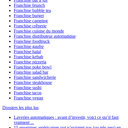
Franchise bar à jus
Franchise brunch
Franchise bubble tea
Franchise burger
Franchise camping
Franchise crêperie
Franchise cuisine du monde
Franchise distributeur automatique
Franchise foodtruck
Franchise gaufre
Franchise halal
Franchise kebab
Franchise pizzeria
Franchise poke bowl
Franchise salad bar
Franchise sandwicherie
Franchise steakhouse
Franchise sushi
Franchise tacos
Franchise vegan
Dossiers les plus lus
Laveries automatiques : avant d’investir, voici ce qu’il faut
vraiment ...
15 enseignes américaines qui n’existent pas (ou très peu) en