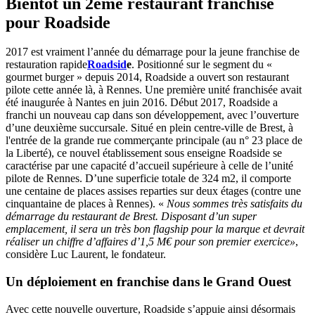
Bientôt un 2ème restaurant franchisé
pour Roadside
2017 est vraiment l’année du démarrage pour la jeune franchise de
restauration rapide
Roadsid
e
. Positionné sur le segment du «
gourmet burger » depuis 2014, Roadside a ouvert son restaurant
pilote cette année là, à Rennes. Une première unité franchisée avait
été inaugurée à Nantes en juin 2016. Début 2017, Roadside a
franchi un nouveau cap dans son développement, avec l’ouverture
d’une deuxième succursale. Situé en plein centre-ville de Brest, à
l'entrée de la grande rue commerçante principale (au n° 23 place de
la Liberté), ce nouvel établissement sous enseigne Roadside se
caractérise par une capacité d’accueil supérieure à celle de l’unité
pilote de Rennes. D’une superficie totale de 324 m2, il comporte
une centaine de places assises reparties sur deux étages (contre une
cinquantaine de places à Rennes). «
Nous sommes très satisfaits du
démarrage du restaurant de Brest. Disposant d’un super
emplacement, il sera un très bon flagship pour la marque et devrait
réaliser un chiffre d’affaires d’1,5 M€ pour son premier exercice»
,
considère Luc Laurent, le fondateur.
Un déploiement en franchise dans le Grand Ouest
Avec cette nouvelle ouverture, Roadside s’appuie ainsi désormais