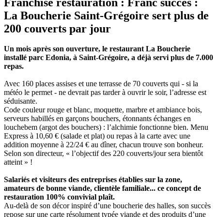
Franchise restauration : Franc succès :
La Boucherie Saint-Grégoire sert plus de
200 couverts par jour
Un mois après son ouverture, le restaurant La Boucherie
installé parc Edonia, à Saint-Grégoire, a déjà servi plus de 7.000
repas.
Avec 160 places assises et une terrasse de 70 couverts qui - si la
météo le permet - ne devrait pas tarder à ouvrir le soir, l’adresse est
séduisante.
Code couleur rouge et blanc, moquette, marbre et ambiance bois,
serveurs habillés en garçons bouchers, étonnants échanges en
louchebem (argot des bouchers) : l’alchimie fonctionne bien. Menu
Express à 10,60 € (salade et plat) ou repas à la carte avec une
addition moyenne à 22/24 € au dîner, chacun trouve son bonheur.
Selon son directeur, « l’objectif des 220 couverts/jour sera bientôt
atteint » !
Salariés et visiteurs des entreprises établies sur la zone,
amateurs de bonne viande, clientèle familiale... ce concept de
restauration 100% convivial plaît.
Au-delà de son décor inspiré d’une boucherie des halles, son succès
repose sur une carte résolument typée viande et des produits d’une