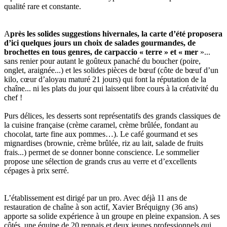
qualité rare et constante.
A
près les solides suggestions hivernales, la carte d’été proposera
d’ici quelques jours un choix de salades gourmandes, de
brochettes en tous genres, de carpaccio « terre » et « mer
»...
sans renier pour autant le goûteux panaché du boucher (poire,
onglet, araignée...) et les solides pièces de bœuf (côte de bœuf d’un
kilo, cœur d’aloyau maturé 21 jours) qui font la réputation de la
chaîne... ni les plats du jour qui laissent libre cours à la créativité du
chef !
Purs délices, les desserts sont représentatifs des grands classiques de
la cuisine française (crème caramel, crème brûlée, fondant au
chocolat, tarte fine aux pommes…). Le café gourmand et ses
mignardises (brownie, crème brûlée, riz au lait, salade de fruits
frais...) permet de se donner bonne conscience. Le sommelier
propose une sélection de grands crus au verre et d’excellents
cépages à prix serré.
L’établissement est dirigé par un pro. Avec déjà 11 ans de
restauration de chaîne à son actif, Xavier Bréquigny (36 ans)
apporte sa solide expérience à un groupe en pleine expansion. A ses
côtés, une équipe de 20 rennais et deux jeunes professionnels qui