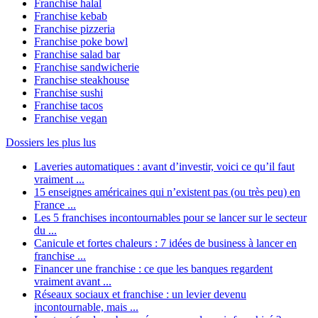
Franchise halal
Franchise kebab
Franchise pizzeria
Franchise poke bowl
Franchise salad bar
Franchise sandwicherie
Franchise steakhouse
Franchise sushi
Franchise tacos
Franchise vegan
Dossiers les plus lus
Laveries automatiques : avant d’investir, voici ce qu’il faut
vraiment ...
15 enseignes américaines qui n’existent pas (ou très peu) en
France ...
Les 5 franchises incontournables pour se lancer sur le secteur
du ...
Canicule et fortes chaleurs : 7 idées de business à lancer en
franchise ...
Financer une franchise : ce que les banques regardent
vraiment avant ...
Réseaux sociaux et franchise : un levier devenu
incontournable, mais ...