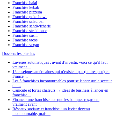
Franchise halal
Franchise kebab
Franchise pizzeria
Franchise poke bowl
Franchise salad bar
Franchise sandwicherie
Franchise steakhouse
Franchise sushi
Franchise tacos
Franchise vegan
Dossiers les plus lus
Laveries automatiques : avant d’investir, voici ce qu’il faut
vraiment ...
15 enseignes américaines qui n’existent pas (ou très peu) en
France ...
Les 5 franchises incontournables pour se lancer sur le secteur
du ...
Canicule et fortes chaleurs : 7 idées de business à lancer en
franchise ...
Financer une franchise : ce que les banques regardent
vraiment avant ...
Réseaux sociaux et franchise : un levier devenu
incontournable, mais ...