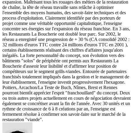
expansion. Maîtrisant tous les rouages des métiers de la restauration
de chaîne, la tête de réseau travaille sans relâche à optimiser
l'ensemble des moyens humains, des savoir-faire techniques et des
process d'exploitation. Clairement identifiée par des porteurs de
projet comme une véritable opportunité capitalistique, l'enseigne
concentre ses énergies sur l'expansion du réseau franchise. En 3 ans,
les Restaurants La Boucherie ont doublé leur parc. Sur 2002, le
réseau a enregistré une progression de + 30 % (CA consolidé 2002 :
32 millions d'euros TTC contre 24 millions d'euros TTC en 2001 ),
certains établissements réalisant des chiffres d'affaires jusqu'alors
inégalés. La forte personnalité du concept, son évolution vers des
bâtiments "solos" de périphérie ont permis aux Restaurants La
Boucherie d'asseoir leur lisibilité et d'affirmer leur position de
compétiteurs sur le segment grills-viandes. Entourée de partenaires
franchisés totalement impliqués dans la gestion et le management de
leur établissement, l'enseigne investit progressivement l'hexagone.
Poitiers, Arcachon/La Teste de Buch, Nîmes, Brest et Rennes
pourront bientôt apprécier l'esprit "franchouillard" du concept. Deux
ou trois autres projets actuellement en cours de négociation devraient
également se concrétiser avant la fin de l'année. Avec 30 unités et un
rythme de croissance de 6 à 8 créations par an, l'enseigne est
fermement résolue à confirmer son savoir-faire sur le marché de la
restauration "viande".